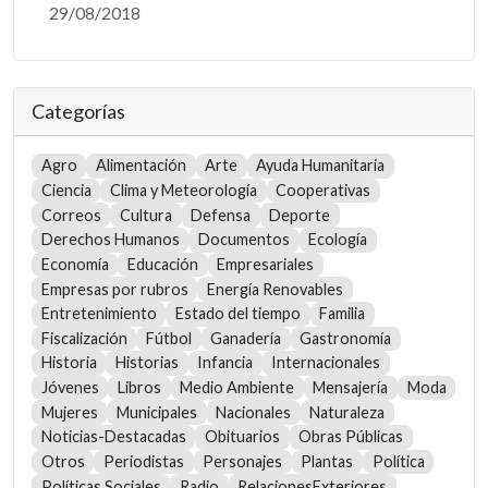
29/08/2018
Categorías
Agro
Alimentación
Arte
Ayuda Humanitaria
Ciencia
Clima y Meteorología
Cooperativas
Correos
Cultura
Defensa
Deporte
Derechos Humanos
Documentos
Ecología
Economía
Educación
Empresariales
Empresas por rubros
Energía Renovables
Entretenimiento
Estado del tiempo
Familia
Fiscalización
Fútbol
Ganadería
Gastronomía
Historia
Historias
Infancia
Internacionales
Jóvenes
Libros
Medio Ambiente
Mensajería
Moda
Mujeres
Municipales
Nacionales
Naturaleza
Noticias-Destacadas
Obituarios
Obras Públicas
Otros
Periodistas
Personajes
Plantas
Política
Políticas Sociales
Radio
RelacionesExteriores