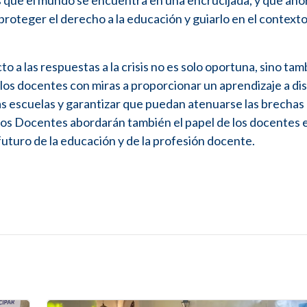
s que el mundo se encuentra en una encrucijada, y que aho
roteger el derecho a la educación y guiarlo en el context
o a las respuestas a la crisis no es solo oportuna, sino tam
los docentes con miras a proporcionar un aprendizaje a dis
las escuelas y garantizar que puedan atenuarse las brechas 
los Docentes abordarán también el papel de los docentes e
 futuro de la educación y de la profesión docente.