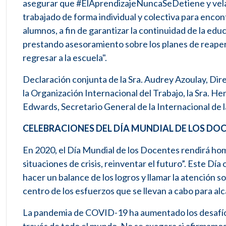
asegurar que #ElAprendizajeNuncaSeDetiene y velar
trabajado de forma individual y colectiva para enco
alumnos, a fin de garantizar la continuidad de la 
prestando asesoramiento sobre los planes de reaper
regresar a la escuela".
Declaración conjunta de la Sra. Audrey Azoulay, Dir
la Organización Internacional del Trabajo, la Sra. He
Edwards, Secretario General de la Internacional de 
CELEBRACIONES DEL DÍA MUNDIAL DE LOS DOC
En 2020, el Día Mundial de los Docentes rendirá hom
situaciones de crisis, reinventar el futuro”. Este Dí
hacer un balance de los logros y llamar la atención
centro de los esfuerzos que se llevan a cabo para a
La pandemia de COVID-19 ha aumentado los desafíos