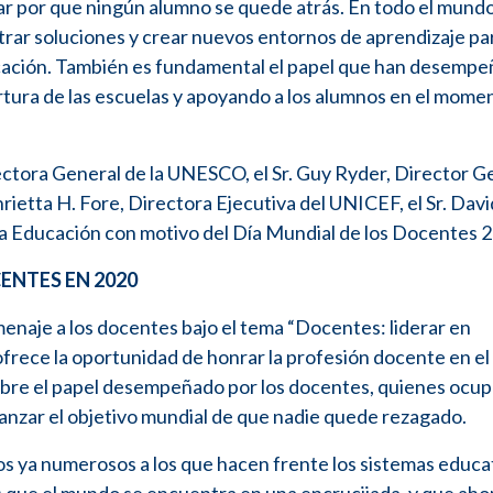
 por que ningún alumno se quede atrás. En todo el mundo
ntrar soluciones y crear nuevos entornos de aprendizaje pa
educación. También es fundamental el papel que han desemp
tura de las escuelas y apoyando a los alumnos en el mome
ectora General de la UNESCO, el Sr. Guy Ryder, Director G
nrietta H. Fore, Directora Ejecutiva del UNICEF, el Sr. Davi
la Educación con motivo del Día Mundial de los Docentes 
ENTES EN 2020
enaje a los docentes bajo el tema “Docentes: liderar en
a ofrece la oportunidad de honrar la profesión docente en e
 sobre el papel desempeñado por los docentes, quienes ocup
lcanzar el objetivo mundial de que nadie quede rezagado.
 ya numerosos a los que hacen frente los sistemas educat