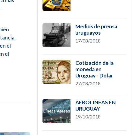
ra más
o
Medios de prensa
bién
uruguayos
tancia,
17/08/2018
en el
n el
Cotización de la
moneda en
Uruguay - Dólar
27/08/2018
AEROLINEAS EN
URUGUAY
19/10/2018