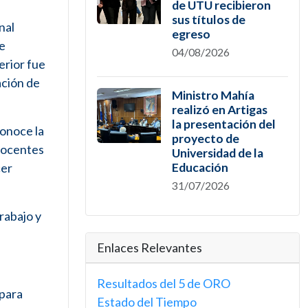
de UTU recibieron
sus títulos de
nal
egreso
de
04/08/2026
erior fue
ación de
Ministro Mahía
realizó en Artigas
la presentación del
conoce la
proyecto de
 Docentes
Universidad de la
cer
Educación
31/07/2026
rabajo y
Enlaces Relevantes
Resultados del 5 de ORO
 para
Estado del Tiempo