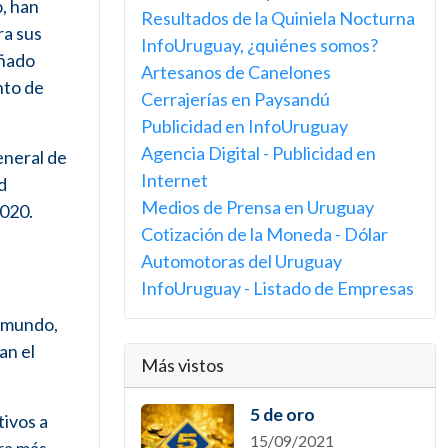
, han
Resultados de la Quiniela Nocturna
ra sus
InfoUruguay, ¿quiénes somos?
eñado
Artesanos de Canelones
nto de
Cerrajerías en Paysandú
Publicidad en InfoUruguay
Agencia Digital - Publicidad en
eneral de
Internet
d
Medios de Prensa en Uruguay
2020.
Cotización de la Moneda - Dólar
Automotoras del Uruguay
InfoUruguay - Listado de Empresas
l mundo,
an el
Más vistos
5 de oro
ivos a
15/09/2021