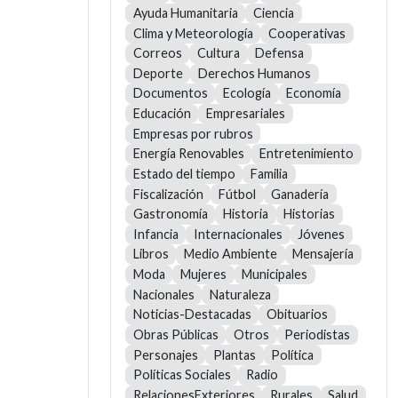
Ayuda Humanitaria
Ciencia
Clima y Meteorología
Cooperativas
Correos
Cultura
Defensa
Deporte
Derechos Humanos
Documentos
Ecología
Economía
Educación
Empresariales
Empresas por rubros
Energía Renovables
Entretenimiento
Estado del tiempo
Familia
Fiscalización
Fútbol
Ganadería
Gastronomía
Historia
Historias
Infancia
Internacionales
Jóvenes
Libros
Medio Ambiente
Mensajería
Moda
Mujeres
Municipales
Nacionales
Naturaleza
Noticias-Destacadas
Obituarios
Obras Públicas
Otros
Periodistas
Personajes
Plantas
Política
Políticas Sociales
Radio
RelacionesExteriores
Rurales
Salud