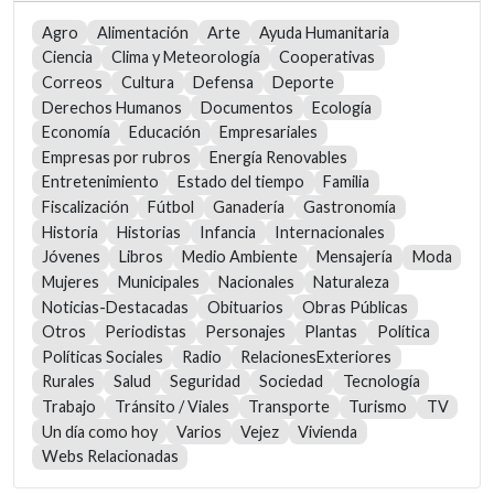
Agro
Alimentación
Arte
Ayuda Humanitaria
Ciencia
Clima y Meteorología
Cooperativas
Correos
Cultura
Defensa
Deporte
Derechos Humanos
Documentos
Ecología
Economía
Educación
Empresariales
Empresas por rubros
Energía Renovables
Entretenimiento
Estado del tiempo
Familia
Fiscalización
Fútbol
Ganadería
Gastronomía
Historia
Historias
Infancia
Internacionales
Jóvenes
Libros
Medio Ambiente
Mensajería
Moda
Mujeres
Municipales
Nacionales
Naturaleza
Noticias-Destacadas
Obituarios
Obras Públicas
Otros
Periodistas
Personajes
Plantas
Política
Políticas Sociales
Radio
RelacionesExteriores
Rurales
Salud
Seguridad
Sociedad
Tecnología
Trabajo
Tránsito / Viales
Transporte
Turismo
TV
Un día como hoy
Varios
Vejez
Vivienda
Webs Relacionadas