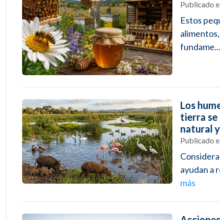
Publicado 
Estos pequ
alimentos,
fundame..
Los hume
tierra s
natural 
Publicado 
Considerad
ayudan a r
más
Acciones