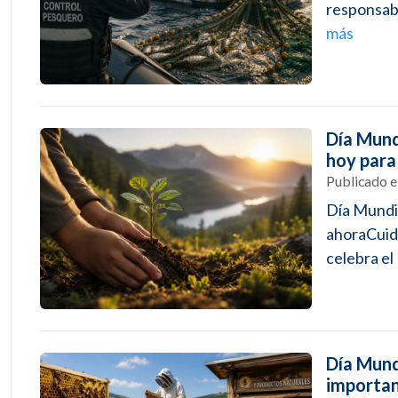
responsabi
más
Día Mund
hoy para
Publicado 
Día Mundia
ahoraCuida
celebra el
Día Mundi
importan