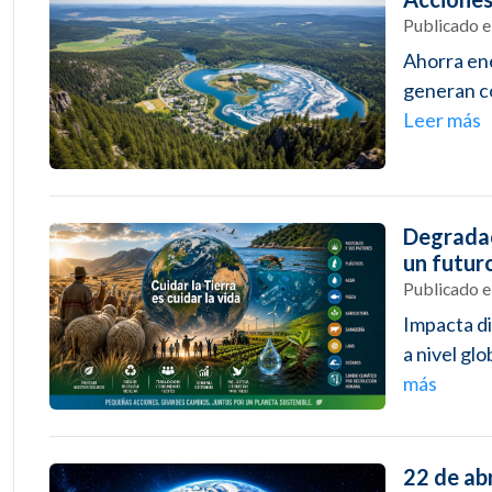
Publicado 
Ahorra ene
generan co
Leer más
Degradac
un futur
Publicado 
Impacta di
a nivel gl
más
22 de abr