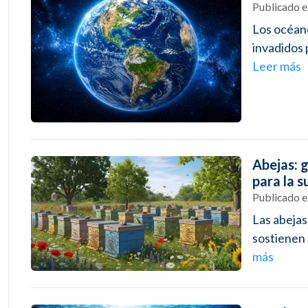
Publicado 
Los océano
invadidos 
Leer más
Abejas: g
para la 
Publicado 
Las abejas
sostienen l
más