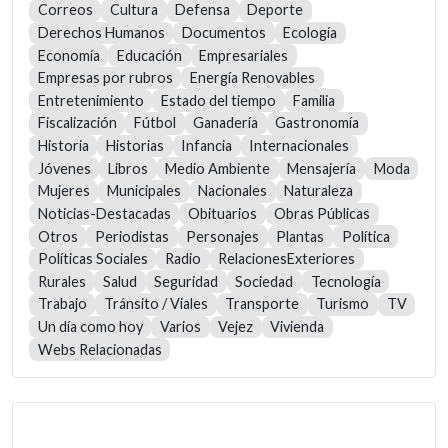
Correos
Cultura
Defensa
Deporte
Derechos Humanos
Documentos
Ecología
Economía
Educación
Empresariales
Empresas por rubros
Energía Renovables
Entretenimiento
Estado del tiempo
Familia
Fiscalización
Fútbol
Ganadería
Gastronomía
Historia
Historias
Infancia
Internacionales
Jóvenes
Libros
Medio Ambiente
Mensajería
Moda
Mujeres
Municipales
Nacionales
Naturaleza
Noticias-Destacadas
Obituarios
Obras Públicas
Otros
Periodistas
Personajes
Plantas
Política
Políticas Sociales
Radio
RelacionesExteriores
Rurales
Salud
Seguridad
Sociedad
Tecnología
Trabajo
Tránsito / Viales
Transporte
Turismo
TV
Un día como hoy
Varios
Vejez
Vivienda
Webs Relacionadas