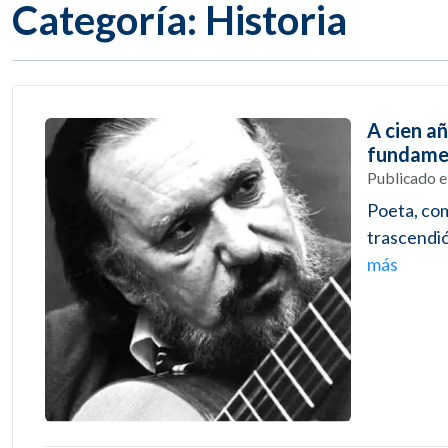
Categoría: Historia
A cien a
fundamen
Publicado 
Poeta, com
trascendió
más