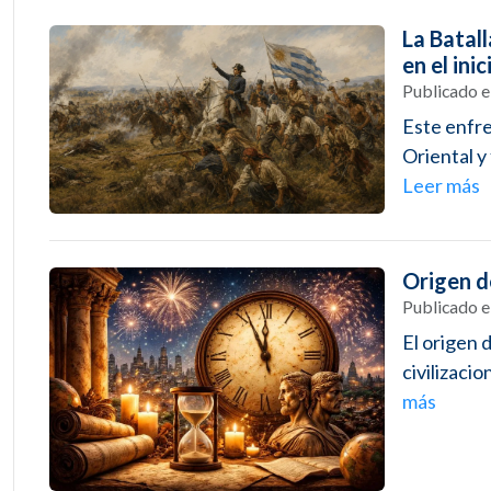
La Batal
en el ini
Publicado 
Este enfr
Oriental y
Leer más
Origen d
Publicado 
El origen 
civilizaci
más