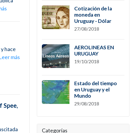
ública
más
Cotización de la
moneda en
Uruguay - Dólar
27/08/2018
AEROLINEAS EN
o y hace
URUGUAY
Leer más
19/10/2018
Estado del tiempo
en Uruguay y el
Mundo
29/08/2018
f Spee,
uscitada
Categorías