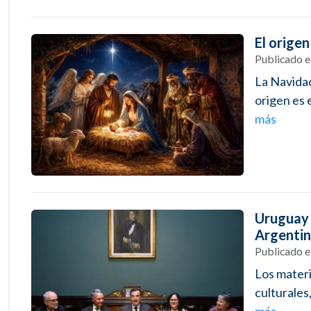
El origen
Publicado 
La Navidad
origen es e
más
Uruguay 
Argentin
Publicado 
Los materi
culturales
más