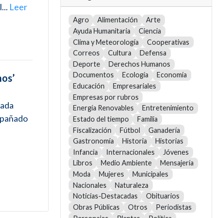
...
Leer
Agro
Alimentación
Arte
Ayuda Humanitaria
Ciencia
Clima y Meteorología
Cooperativas
Correos
Cultura
Defensa
Deporte
Derechos Humanos
Documentos
Ecología
Economía
mos’
Educación
Empresariales
Empresas por rubros
nada
Energía Renovables
Entretenimiento
ompañado
Estado del tiempo
Familia
Fiscalización
Fútbol
Ganadería
Gastronomía
Historia
Historias
Infancia
Internacionales
Jóvenes
Libros
Medio Ambiente
Mensajería
Moda
Mujeres
Municipales
Nacionales
Naturaleza
Noticias-Destacadas
Obituarios
Obras Públicas
Otros
Periodistas