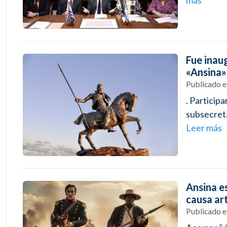
Fue inau
«Ansina»
Publicado 
. Particip
subsecreta
Leer más
Ansina e
causa ar
Publicado 