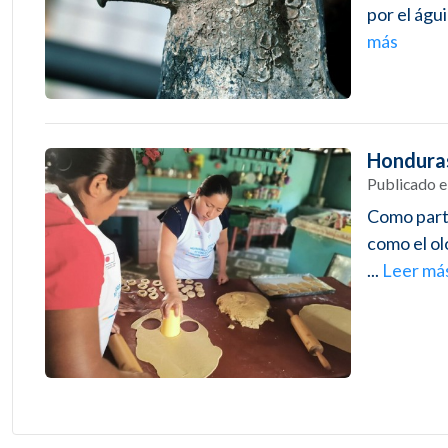
por el águi
más
Honduras
Publicado 
Como parte
como el o
...
Leer má