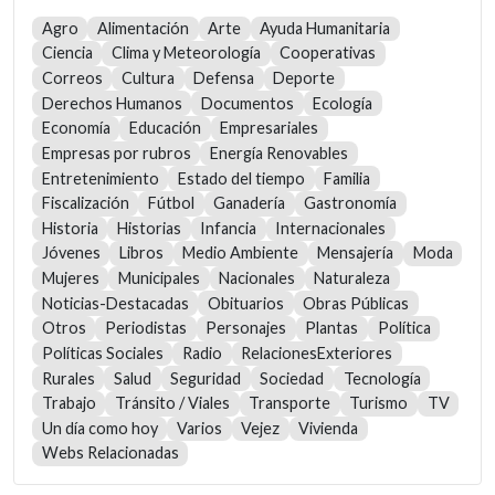
Agro
Alimentación
Arte
Ayuda Humanitaria
Ciencia
Clima y Meteorología
Cooperativas
Correos
Cultura
Defensa
Deporte
Derechos Humanos
Documentos
Ecología
Economía
Educación
Empresariales
Empresas por rubros
Energía Renovables
Entretenimiento
Estado del tiempo
Familia
Fiscalización
Fútbol
Ganadería
Gastronomía
Historia
Historias
Infancia
Internacionales
Jóvenes
Libros
Medio Ambiente
Mensajería
Moda
Mujeres
Municipales
Nacionales
Naturaleza
Noticias-Destacadas
Obituarios
Obras Públicas
Otros
Periodistas
Personajes
Plantas
Política
Políticas Sociales
Radio
RelacionesExteriores
Rurales
Salud
Seguridad
Sociedad
Tecnología
Trabajo
Tránsito / Viales
Transporte
Turismo
TV
Un día como hoy
Varios
Vejez
Vivienda
Webs Relacionadas