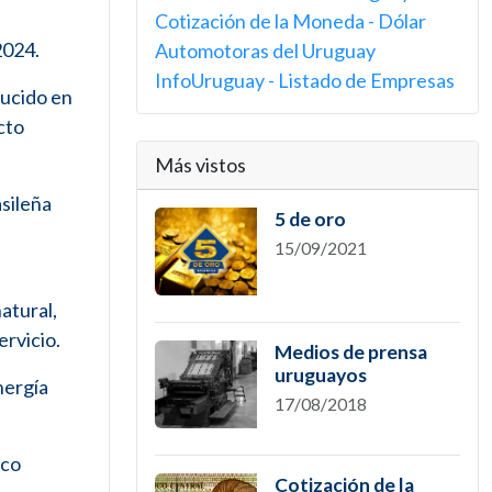
Cotización de la Moneda - Dólar
2024.
Automotoras del Uruguay
InfoUruguay - Listado de Empresas
ducido en
cto
Más vistos
asileña
5 de oro
15/09/2021
atural,
ervicio.
Medios de prensa
uruguayos
nergía
17/08/2018
nco
Cotización de la