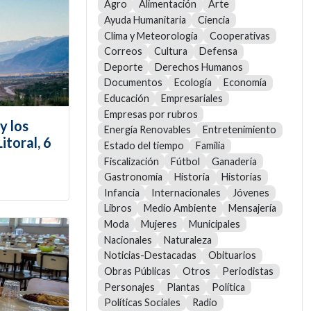
Agro
Alimentación
Arte
Ayuda Humanitaria
Ciencia
Clima y Meteorología
Cooperativas
Correos
Cultura
Defensa
Deporte
Derechos Humanos
Documentos
Ecología
Economía
Educación
Empresariales
Empresas por rubros
y los
Energía Renovables
Entretenimiento
itoral, 6
Estado del tiempo
Familia
Fiscalización
Fútbol
Ganadería
Gastronomía
Historia
Historias
Infancia
Internacionales
Jóvenes
Libros
Medio Ambiente
Mensajería
Moda
Mujeres
Municipales
Nacionales
Naturaleza
Noticias-Destacadas
Obituarios
Obras Públicas
Otros
Periodistas
Personajes
Plantas
Política
Políticas Sociales
Radio