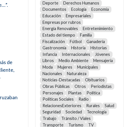
Deporte
Derechos Humanos
e…”.
Documentos
Ecología
Economía
Educación
Empresariales
Empresas por rubros
Energía Renovables
Entretenimiento
Estado del tiempo
Familia
Fiscalización
Fútbol
Ganadería
Gastronomía
Historia
Historias
Infancia
Internacionales
Jóvenes
Libros
Medio Ambiente
Mensajería
más de
Moda
Mujeres
Municipales
liente,
Nacionales
Naturaleza
o
Noticias-Destacadas
Obituarios
Obras Públicas
Otros
Periodistas
Personajes
Plantas
Política
cruzaban
Políticas Sociales
Radio
RelacionesExteriores
Rurales
Salud
Seguridad
Sociedad
Tecnología
Trabajo
Tránsito / Viales
Transporte
Turismo
TV