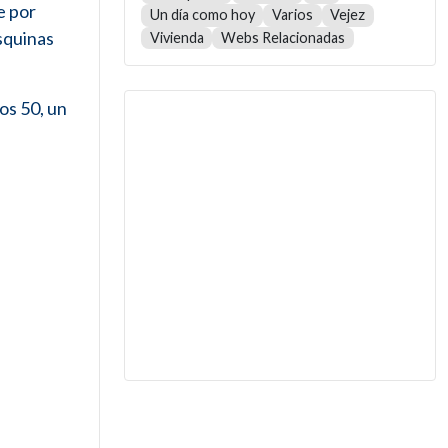
e por
Un día como hoy
Varios
Vejez
squinas
Vivienda
Webs Relacionadas
os 50, un