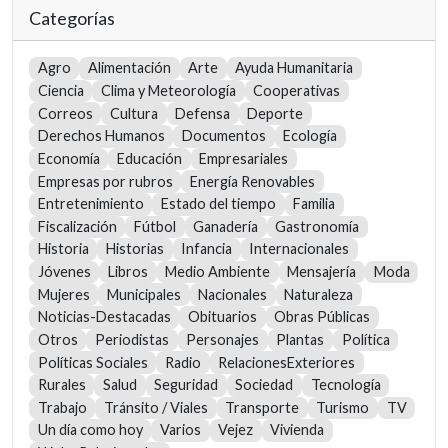
Categorías
Agro
Alimentación
Arte
Ayuda Humanitaria
Ciencia
Clima y Meteorología
Cooperativas
Correos
Cultura
Defensa
Deporte
Derechos Humanos
Documentos
Ecología
Economía
Educación
Empresariales
Empresas por rubros
Energía Renovables
Entretenimiento
Estado del tiempo
Familia
Fiscalización
Fútbol
Ganadería
Gastronomía
Historia
Historias
Infancia
Internacionales
Jóvenes
Libros
Medio Ambiente
Mensajería
Moda
Mujeres
Municipales
Nacionales
Naturaleza
Noticias-Destacadas
Obituarios
Obras Públicas
Otros
Periodistas
Personajes
Plantas
Política
Políticas Sociales
Radio
RelacionesExteriores
Rurales
Salud
Seguridad
Sociedad
Tecnología
Trabajo
Tránsito / Viales
Transporte
Turismo
TV
Un día como hoy
Varios
Vejez
Vivienda