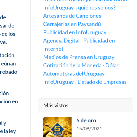
InfoUruguay, ¿quiénes somos?
Artesanos de Canelones
 de
Cerrajerías en Paysandú
asar de
Publicidad en InfoUruguay
 de los
Agencia Digital - Publicidad en
ve.
Internet
tación,
Medios de Prensa en Uruguay
 reúnan
Cotización de la Moneda - Dólar
aprobado
Automotoras del Uruguay
InfoUruguay - Listado de Empresas
ción
ación en
Más vistos
5 de oro
l y
15/09/2021
 la ley