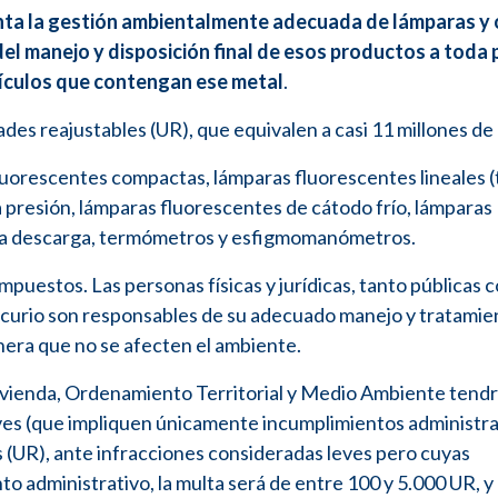
enta la gestión ambientalmente adecuada de lámparas y 
el manejo y disposición final de esos productos a toda
artículos que contengan ese metal
.
des reajustables (UR), que equivalen a casi 11 millones de
fluorescentes compactas, lámparas fluorescentes lineales 
a presión, lámparas fluorescentes de cátodo frío, lámparas
lta descarga, termómetros y esfigmomanómetros.
puestos. Las personas físicas y jurídicas, tanto públicas
curio son responsables de su adecuado manejo y tratamien
anera que no se afecten el ambiente.
Vivienda, Ordenamiento Territorial y Medio Ambiente tendr
leves (que impliquen únicamente incumplimientos administrat
s (UR), ante infracciones consideradas leves pero cuyas
 administrativo, la multa será de entre 100 y 5.000 UR, y 