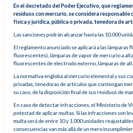
En el decretado del Poder Ejecutivo, que reglam
residuos con mercurio, se considera responsable d
física y jurídica, pública o privada, tenedora de 
Las sanciones podrán alcanzar hasta las 10.000 unida
El reglamento anunciado se aplicará a las lámparas 
fluorescentes), lámparas de vapor de mercurio a alt
fluorescentes de electrodo externo, lámparas de a
La normativa engloba al mercurio elemental y sus com
privadas, tenedoras de artículos que contengan mer
su caso, de la disposición final de sus residuos de m
En caso de detectar infracciones, el Ministerio de 
potestad de aplicar multas. Si las infracciones son 
multa será de entre 10 y 1.000 unidades reajustable
consecuencias van más allá de un mero incumplimiento