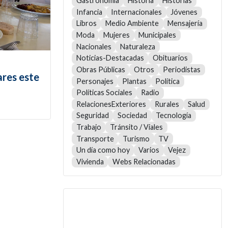
Gastronomía
Historia
Historias
Infancia
Internacionales
Jóvenes
Libros
Medio Ambiente
Mensajería
Moda
Mujeres
Municipales
Nacionales
Naturaleza
Noticias-Destacadas
Obituarios
Obras Públicas
Otros
Periodistas
ares este
Personajes
Plantas
Política
Políticas Sociales
Radio
RelacionesExteriores
Rurales
Salud
Seguridad
Sociedad
Tecnología
Trabajo
Tránsito / Viales
Transporte
Turismo
TV
Un día como hoy
Varios
Vejez
Vivienda
Webs Relacionadas