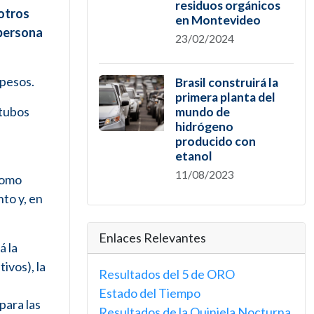
residuos orgánicos
otros
en Montevideo
 persona
23/02/2024
 pesos.
Brasil construirá la
primera planta del
(tubos
mundo de
hidrógeno
producido con
etanol
11/08/2023
 como
to y, en
Enlaces Relevantes
á la
ivos), la
Resultados del 5 de ORO
Estado del Tiempo
para las
Resultados de la Quiniela Nocturna