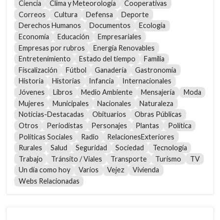
Ciencia
Clima y Meteorología
Cooperativas
Correos
Cultura
Defensa
Deporte
Derechos Humanos
Documentos
Ecología
Economía
Educación
Empresariales
Empresas por rubros
Energía Renovables
Entretenimiento
Estado del tiempo
Familia
Fiscalización
Fútbol
Ganadería
Gastronomía
Historia
Historias
Infancia
Internacionales
Jóvenes
Libros
Medio Ambiente
Mensajería
Moda
Mujeres
Municipales
Nacionales
Naturaleza
Noticias-Destacadas
Obituarios
Obras Públicas
Otros
Periodistas
Personajes
Plantas
Política
Políticas Sociales
Radio
RelacionesExteriores
Rurales
Salud
Seguridad
Sociedad
Tecnología
Trabajo
Tránsito / Viales
Transporte
Turismo
TV
Un día como hoy
Varios
Vejez
Vivienda
Webs Relacionadas