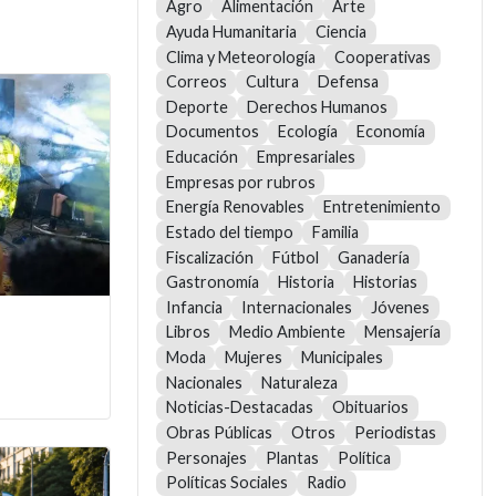
Agro
Alimentación
Arte
Ayuda Humanitaria
Ciencia
Clima y Meteorología
Cooperativas
Correos
Cultura
Defensa
Deporte
Derechos Humanos
Documentos
Ecología
Economía
Educación
Empresariales
Empresas por rubros
Energía Renovables
Entretenimiento
Estado del tiempo
Familia
Fiscalización
Fútbol
Ganadería
Gastronomía
Historia
Historias
Infancia
Internacionales
Jóvenes
Libros
Medio Ambiente
Mensajería
Moda
Mujeres
Municipales
Nacionales
Naturaleza
Noticias-Destacadas
Obituarios
Obras Públicas
Otros
Periodistas
Personajes
Plantas
Política
Políticas Sociales
Radio