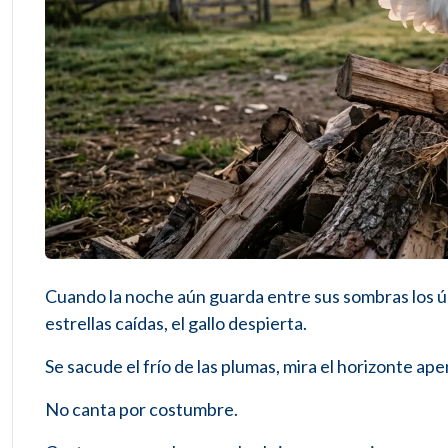
Cuando la noche aún guarda entre sus sombras los ú
estrellas caídas, el gallo despierta.
Se sacude el frío de las plumas, mira el horizonte ap
No canta por costumbre.