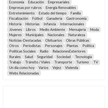
Economía
Educación
Empresariales
Empresas por rubros
Energía Renovables
Entretenimiento
Estado del tiempo
Familia
Fiscalización
Fútbol
Ganadería
Gastronomía
Historia
Historias
Infancia
Internacionales
Jóvenes
Libros
Medio Ambiente
Mensajería
Moda
Mujeres
Municipales
Nacionales
Naturaleza
Noticias-Destacadas
Obituarios
Obras Públicas
Otros
Periodistas
Personajes
Plantas
Política
Políticas Sociales
Radio
RelacionesExteriores
Rurales
Salud
Seguridad
Sociedad
Tecnología
Trabajo
Tránsito / Viales
Transporte
Turismo
TV
Un día como hoy
Varios
Vejez
Vivienda
Webs Relacionadas