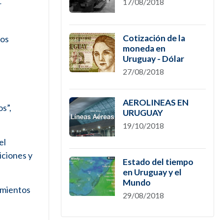
17/08/2018
r
Cotización de la
los
moneda en
Uruguay - Dólar
27/08/2018
AEROLINEAS EN
os”,
URUGUAY
19/10/2018
el
iciones y
Estado del tiempo
en Uruguay y el
Mundo
imientos
29/08/2018