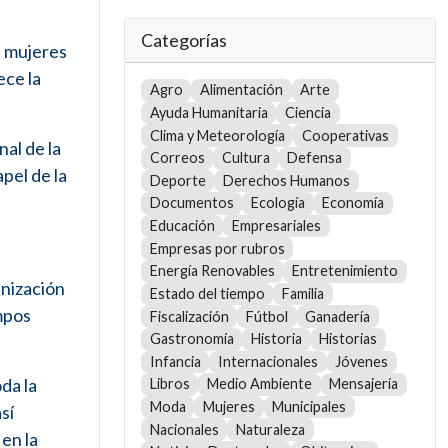
Categorías
a mujeres
ece la
Agro
Alimentación
Arte
Ayuda Humanitaria
Ciencia
Clima y Meteorología
Cooperativas
nal de la
Correos
Cultura
Defensa
pel de la
Deporte
Derechos Humanos
Documentos
Ecología
Economía
Educación
Empresariales
Empresas por rubros
Energía Renovables
Entretenimiento
inización
Estado del tiempo
Familia
ampos
Fiscalización
Fútbol
Ganadería
Gastronomía
Historia
Historias
Infancia
Internacionales
Jóvenes
da la
Libros
Medio Ambiente
Mensajería
Moda
Mujeres
Municipales
sí
Nacionales
Naturaleza
en la