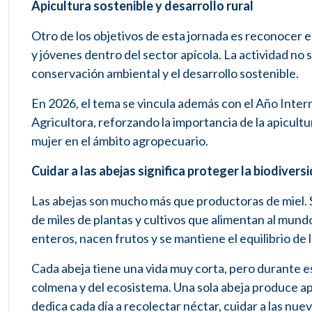
Apicultura sostenible y desarrollo rural
Otro de los objetivos de esta jornada es reconocer 
y jóvenes dentro del sector apícola. La actividad no 
conservación ambiental y el desarrollo sostenible.
En 2026, el tema se vincula además con el Año Interna
Agricultora, reforzando la importancia de la apicultu
mujer en el ámbito agropecuario.
Cuidar a las abejas significa proteger la biodivers
Las abejas son mucho más que productoras de miel. S
de miles de plantas y cultivos que alimentan al mundo
enteros, nacen frutos y se mantiene el equilibrio de 
Cada abeja tiene una vida muy corta, pero durante es
colmena y del ecosistema. Una sola abeja produce ap
dedica cada día a recolectar néctar, cuidar a las n