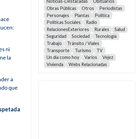
Noticias-Destacadas
Obituarios
Obras Públicas
Otros
Periodistas
Personajes
Plantas
Política
hace
Políticas Sociales
Radio
ducen:
RelacionesExteriores
Rurales
Salud
Seguridad
Sociedad
Tecnología
Trabajo
Tránsito / Viales
es ni
Transporte
Turismo
TV
ne la
Un día como hoy
Varios
Vejez
Vivienda
Webs Relacionadas
nder a
undo que
espetada