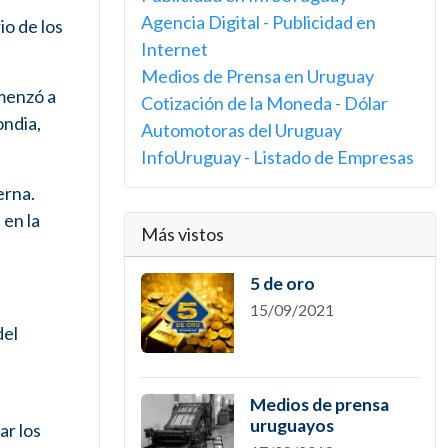
Agencia Digital - Publicidad en
io de los
Internet
Medios de Prensa en Uruguay
menzó a
Cotización de la Moneda - Dólar
ondia,
Automotoras del Uruguay
InfoUruguay - Listado de Empresas
erna.
 en la
Más vistos
5 de oro
15/09/2021
del
Medios de prensa
uruguayos
ar los