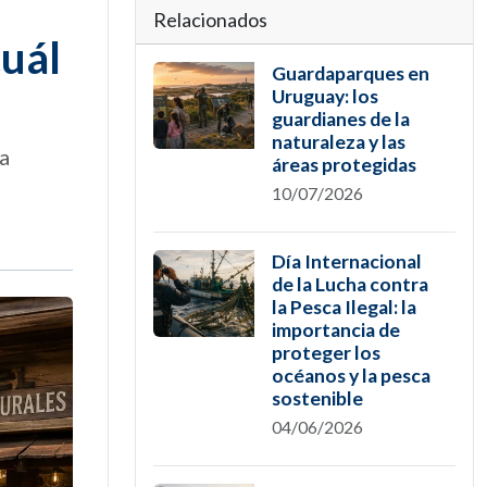
Relacionados
cuál
Guardaparques en
Uruguay: los
guardianes de la
naturaleza y las
la
áreas protegidas
10/07/2026
Día Internacional
de la Lucha contra
la Pesca Ilegal: la
importancia de
proteger los
océanos y la pesca
sostenible
04/06/2026