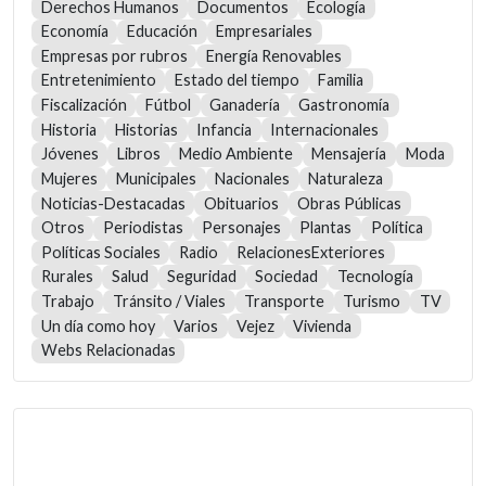
Derechos Humanos
Documentos
Ecología
Economía
Educación
Empresariales
Empresas por rubros
Energía Renovables
Entretenimiento
Estado del tiempo
Familia
Fiscalización
Fútbol
Ganadería
Gastronomía
Historia
Historias
Infancia
Internacionales
Jóvenes
Libros
Medio Ambiente
Mensajería
Moda
Mujeres
Municipales
Nacionales
Naturaleza
Noticias-Destacadas
Obituarios
Obras Públicas
Otros
Periodistas
Personajes
Plantas
Política
Políticas Sociales
Radio
RelacionesExteriores
Rurales
Salud
Seguridad
Sociedad
Tecnología
Trabajo
Tránsito / Viales
Transporte
Turismo
TV
Un día como hoy
Varios
Vejez
Vivienda
Webs Relacionadas