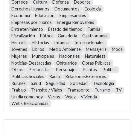
Correos
Cultura
Defensa
Deporte
Derechos Humanos
Documentos
Ecología
Economía
Educación
Empresariales
Empresas por rubros
Energía Renovables
Entretenimiento
Estado del tiempo
Familia
Fiscalización
Fútbol
Ganadería
Gastronomía
Historia
Historias
Infancia
Internacionales
Jóvenes
Libros
Medio Ambiente
Mensajería
Moda
Mujeres
Municipales
Nacionales
Naturaleza
Noticias-Destacadas
Obituarios
Obras Públicas
Otros
Periodistas
Personajes
Plantas
Política
Políticas Sociales
Radio
RelacionesExteriores
Rurales
Salud
Seguridad
Sociedad
Tecnología
Trabajo
Tránsito / Viales
Transporte
Turismo
TV
Un día como hoy
Varios
Vejez
Vivienda
Webs Relacionadas