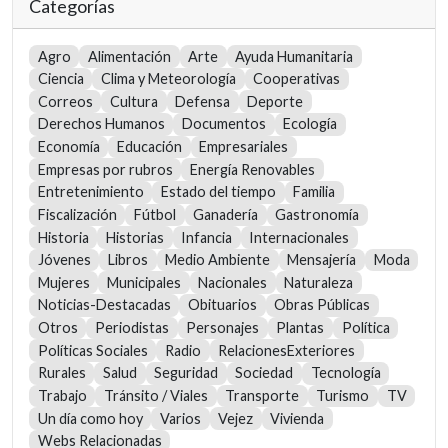
Categorías
Agro
Alimentación
Arte
Ayuda Humanitaria
Ciencia
Clima y Meteorología
Cooperativas
Correos
Cultura
Defensa
Deporte
Derechos Humanos
Documentos
Ecología
Economía
Educación
Empresariales
Empresas por rubros
Energía Renovables
Entretenimiento
Estado del tiempo
Familia
Fiscalización
Fútbol
Ganadería
Gastronomía
Historia
Historias
Infancia
Internacionales
Jóvenes
Libros
Medio Ambiente
Mensajería
Moda
Mujeres
Municipales
Nacionales
Naturaleza
Noticias-Destacadas
Obituarios
Obras Públicas
Otros
Periodistas
Personajes
Plantas
Política
Políticas Sociales
Radio
RelacionesExteriores
Rurales
Salud
Seguridad
Sociedad
Tecnología
Trabajo
Tránsito / Viales
Transporte
Turismo
TV
Un día como hoy
Varios
Vejez
Vivienda
Webs Relacionadas