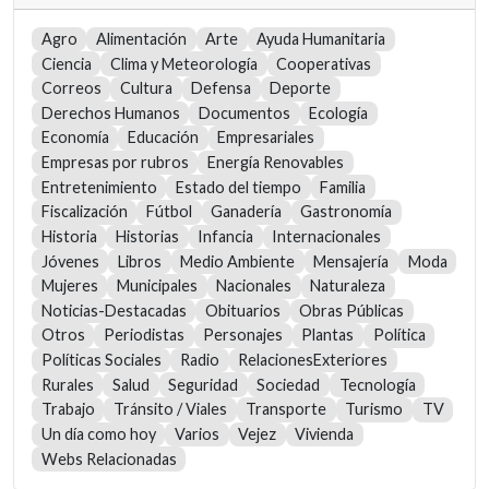
Agro
Alimentación
Arte
Ayuda Humanitaria
Ciencia
Clima y Meteorología
Cooperativas
Correos
Cultura
Defensa
Deporte
Derechos Humanos
Documentos
Ecología
Economía
Educación
Empresariales
Empresas por rubros
Energía Renovables
Entretenimiento
Estado del tiempo
Familia
Fiscalización
Fútbol
Ganadería
Gastronomía
Historia
Historias
Infancia
Internacionales
Jóvenes
Libros
Medio Ambiente
Mensajería
Moda
Mujeres
Municipales
Nacionales
Naturaleza
Noticias-Destacadas
Obituarios
Obras Públicas
Otros
Periodistas
Personajes
Plantas
Política
Políticas Sociales
Radio
RelacionesExteriores
Rurales
Salud
Seguridad
Sociedad
Tecnología
Trabajo
Tránsito / Viales
Transporte
Turismo
TV
Un día como hoy
Varios
Vejez
Vivienda
Webs Relacionadas