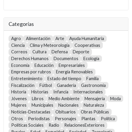
Categorías
Agro
Alimentación
Arte
Ayuda Humanitaria
Ciencia
Clima y Meteorología
Cooperativas
Correos
Cultura
Defensa
Deporte
Derechos Humanos
Documentos
Ecología
Economía
Educación
Empresariales
Empresas por rubros
Energía Renovables
Entretenimiento
Estado del tiempo
Familia
Fiscalización
Fútbol
Ganadería
Gastronomía
Historia
Historias
Infancia
Internacionales
Jóvenes
Libros
Medio Ambiente
Mensajería
Moda
Mujeres
Municipales
Nacionales
Naturaleza
Noticias-Destacadas
Obituarios
Obras Públicas
Otros
Periodistas
Personajes
Plantas
Política
Políticas Sociales
Radio
RelacionesExteriores
Rurales
Salud
Seguridad
Sociedad
Tecnología