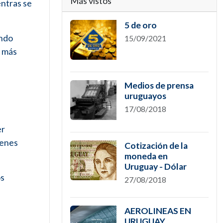
Más vistos
entras se
5 de oro
endo
15/09/2021
r más
Medios de prensa
uruguayos
17/08/2018
er
ienes
Cotización de la
moneda en
Uruguay - Dólar
os
27/08/2018
AEROLINEAS EN
URUGUAY