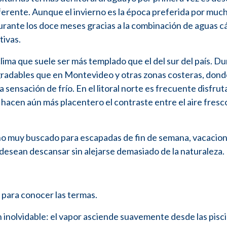
ferente. Aunque el invierno es la época preferida por muc
durante los doce meses gracias a la combinación de aguas cá
tivas.
ma que suele ser más templado que el del sur del país. Du
radables que en Montevideo y otras zonas costeras, donde
a sensación de frío. En el litoral norte es frecuente disfrut
y hacen aún más placentero el contraste entre el aire fresco
tino muy buscado para escapadas de fin de semana, vacacio
desean descansar sin alejarse demasiado de la naturaleza.
a para conocer las termas.
inolvidable: el vapor asciende suavemente desde las pisci