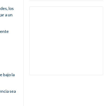
des, los
ar a un
mente
e bajo la
encia sea