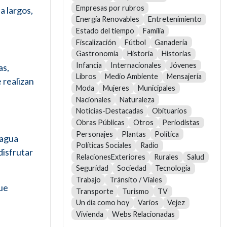
Empresas por rubros
a largos,
Energía Renovables
Entretenimiento
Estado del tiempo
Familia
Fiscalización
Fútbol
Ganadería
Gastronomía
Historia
Historias
Infancia
Internacionales
Jóvenes
as,
Libros
Medio Ambiente
Mensajería
 realizan
Moda
Mujeres
Municipales
Nacionales
Naturaleza
Noticias-Destacadas
Obituarios
Obras Públicas
Otros
Periodistas
Personajes
Plantas
Política
 agua
Políticas Sociales
Radio
disfrutar
RelacionesExteriores
Rurales
Salud
Seguridad
Sociedad
Tecnología
Trabajo
Tránsito / Viales
que
Transporte
Turismo
TV
Un día como hoy
Varios
Vejez
Vivienda
Webs Relacionadas