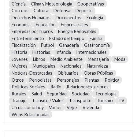
Ciencia
Clima y Meteorología
Cooperativas
Correos
Cultura
Defensa
Deporte
Derechos Humanos
Documentos
Ecología
Economía
Educación
Empresariales
Empresas por rubros
Energía Renovables
Entretenimiento
Estado del tiempo
Familia
Fiscalización
Fútbol
Ganadería
Gastronomía
Historia
Historias
Infancia
Internacionales
Jóvenes
Libros
Medio Ambiente
Mensajería
Moda
Mujeres
Municipales
Nacionales
Naturaleza
Noticias-Destacadas
Obituarios
Obras Públicas
Otros
Periodistas
Personajes
Plantas
Política
Políticas Sociales
Radio
RelacionesExteriores
Rurales
Salud
Seguridad
Sociedad
Tecnología
Trabajo
Tránsito / Viales
Transporte
Turismo
TV
Un día como hoy
Varios
Vejez
Vivienda
Webs Relacionadas