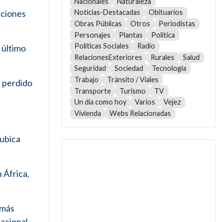
Nacionales
Naturaleza
aciones
Noticias-Destacadas
Obituarios
Obras Públicas
Otros
Periodistas
Personajes
Plantas
Política
Políticas Sociales
Radio
 último
RelacionesExteriores
Rurales
Salud
Seguridad
Sociedad
Tecnología
Trabajo
Tránsito / Viales
n perdido
Transporte
Turismo
TV
Un día como hoy
Varios
Vejez
Vivienda
Webs Relacionadas
 ubica
 África,
 más
acional.