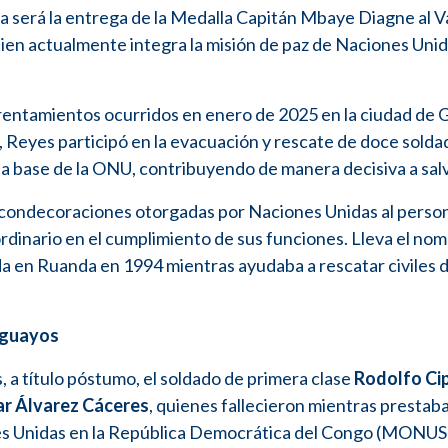
 será la entrega de la Medalla Capitán Mbaye Diagne al V
uien actualmente integra la misión de paz de Naciones Unid
frentamientos ocurridos en enero de 2025 en la ciudad de
 Reyes participó en la evacuación y rescate de doce solda
base de la ONU, contribuyendo de manera decisiva a salv
 condecoraciones otorgadas por Naciones Unidas al perso
raordinario en el cumplimiento de sus funciones. Lleva el no
da en Ruanda en 1994 mientras ayudaba a rescatar civiles 
uguayos
a título póstumo, el soldado de primera clase
Rodolfo Ci
ar Álvarez Cáceres
, quienes fallecieron mientras prestab
iones Unidas en la República Democrática del Congo (MONU