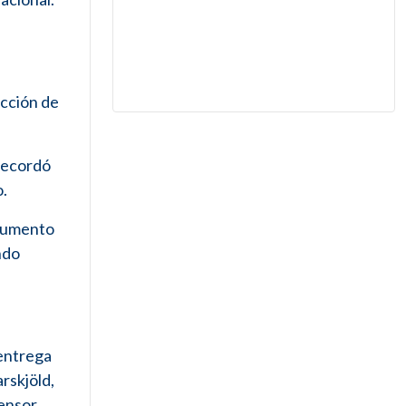
ección de
 recordó
o.
 aumento
ndo
 entrega
rskjöld,
fensor