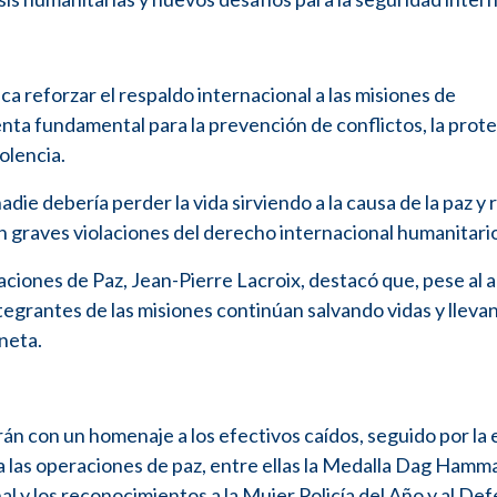
sca reforzar el respaldo internacional a las misiones de
ta fundamental para la prevención de conflictos, la prot
iolencia.
die debería perder la vida sirviendo a la causa de la paz y
n graves violaciones del derecho internacional humanitari
aciones de Paz, Jean-Pierre Lacroix, destacó que, pese al
integrantes de las misiones continúan salvando vidas y lleva
aneta.
rán con un homenaje a los efectivos caídos, seguido por la
 a las operaciones de paz, entre ellas la Medalla Dag Hamma
l y los reconocimientos a la Mujer Policía del Año y al De