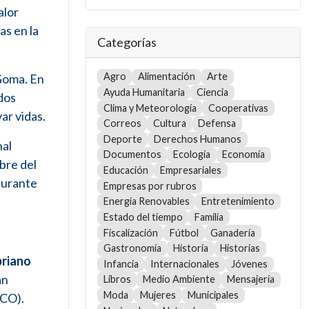
alor
as en la
Categorías
Agro
Alimentación
Arte
 Goma. En
Ayuda Humanitaria
Ciencia
dos
Clima y Meteorología
Cooperativas
ar vidas.
Correos
Cultura
Defensa
Deporte
Derechos Humanos
nal
Documentos
Ecología
Economía
mbre del
Educación
Empresariales
durante
Empresas por rubros
Energía Renovables
Entretenimiento
Estado del tiempo
Familia
Fiscalización
Fútbol
Ganadería
Gastronomía
Historia
Historias
priano
Infancia
Internacionales
Jóvenes
an
Libros
Medio Ambiente
Mensajería
Moda
Mujeres
Municipales
SCO).