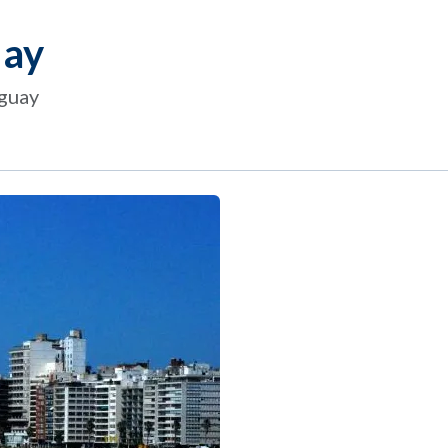
uay
uguay