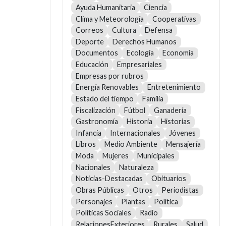
Ayuda Humanitaria
Ciencia
Clima y Meteorología
Cooperativas
Correos
Cultura
Defensa
Deporte
Derechos Humanos
Documentos
Ecología
Economía
Educación
Empresariales
Empresas por rubros
Energía Renovables
Entretenimiento
Estado del tiempo
Familia
Fiscalización
Fútbol
Ganadería
Gastronomía
Historia
Historias
Infancia
Internacionales
Jóvenes
Libros
Medio Ambiente
Mensajería
Moda
Mujeres
Municipales
Nacionales
Naturaleza
Noticias-Destacadas
Obituarios
Obras Públicas
Otros
Periodistas
Personajes
Plantas
Política
Políticas Sociales
Radio
RelacionesExteriores
Rurales
Salud