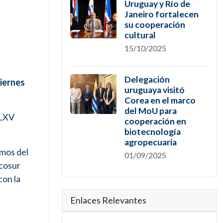
Uruguay y Río de
Janeiro fortalecen
su cooperación
cultural
15/10/2025
Delegación
viernes
uruguaya visitó
Corea en el marco
del MoU para
 LXV
cooperación en
biotecnología
agropecuaria
smos del
01/09/2025
rcosur
con la
Enlaces Relevantes