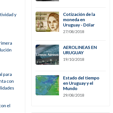
tividad y
Cotización de la
moneda en
Uruguay - Dólar
27/08/2018
primera
AEROLINEAS EN
olución
URUGUAY
19/10/2018
al para
Estado del tiempo
enta con
en Uruguay y el
alidades
Mundo
29/08/2018
con el