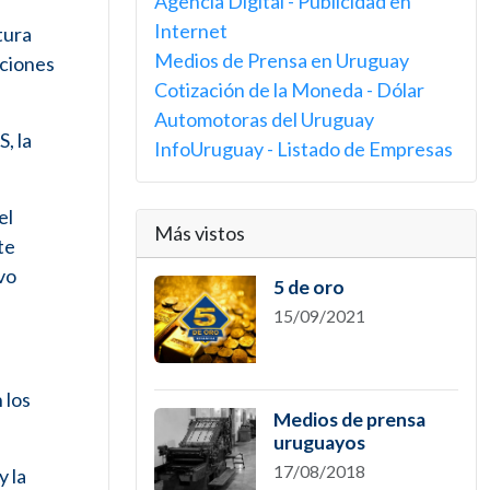
Agencia Digital - Publicidad en
Internet
tura
Medios de Prensa en Uruguay
uciones
Cotización de la Moneda - Dólar
Automotoras del Uruguay
, la
InfoUruguay - Listado de Empresas
el
Más vistos
te
vo
5 de oro
15/09/2021
 los
Medios de prensa
uruguayos
17/08/2018
y la