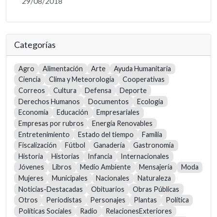
29/08/2018
Categorías
Agro
Alimentación
Arte
Ayuda Humanitaria
Ciencia
Clima y Meteorología
Cooperativas
Correos
Cultura
Defensa
Deporte
Derechos Humanos
Documentos
Ecología
Economía
Educación
Empresariales
Empresas por rubros
Energía Renovables
Entretenimiento
Estado del tiempo
Familia
Fiscalización
Fútbol
Ganadería
Gastronomía
Historia
Historias
Infancia
Internacionales
Jóvenes
Libros
Medio Ambiente
Mensajería
Moda
Mujeres
Municipales
Nacionales
Naturaleza
Noticias-Destacadas
Obituarios
Obras Públicas
Otros
Periodistas
Personajes
Plantas
Política
Políticas Sociales
Radio
RelacionesExteriores