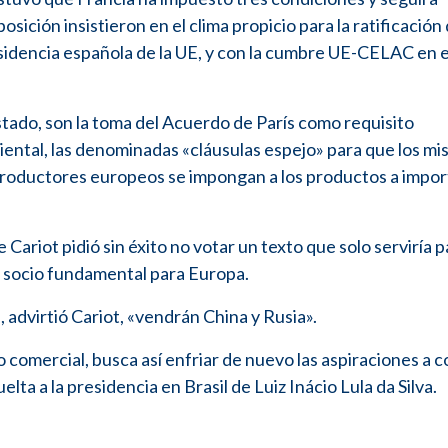
sición insistieron en el clima propicio para la ratificación 
residencia española de la UE, y con la cumbre UE-CELAC en e
stado, son la toma del Acuerdo de París como requisito
ental, las denominadas «cláusulas espejo» para que los m
 productores europeos se impongan a los productos a impor
Cariot pidió sin éxito no votar un texto que solo serviría p
n socio fundamental para Europa.
, advirtió Cariot, «vendrán China y Rusia».
 comercial, busca así enfriar de nuevo las aspiraciones a co
a a la presidencia en Brasil de Luiz Inácio Lula da Silva.