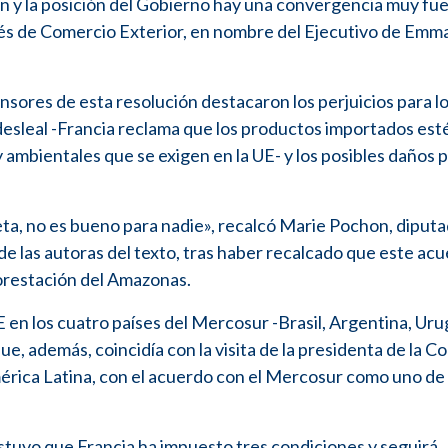
ón y la posición del Gobierno hay una convergencia muy fue
cés de Comercio Exterior, en nombre del Ejecutivo de Emm
nsores de esta resolución destacaron los perjuicios para l
esleal -Francia reclama que los productos importados est
y ambientales que se exigen en la UE- y los posibles daños p
aneta, no es bueno para nadie», recalcó Marie Pochon, diput
de las autoras del texto, tras haber recalcado que este ac
forestación del Amazonas.
UE en los cuatro países del Mercosur -Brasil, Argentina, Ur
e, además, coincidía con la visita de la presidenta de la C
érica Latina, con el acuerdo con el Mercosur como uno de 
stuvo que Francia ha impuesto tres condiciones y seguirá