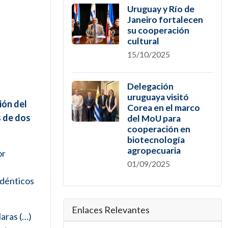
Uruguay y Río de
Janeiro fortalecen
su cooperación
cultural
15/10/2025
Delegación
uruguaya visitó
ión del
Corea en el marco
s de dos
del MoU para
cooperación en
biotecnología
agropecuaria
or
01/09/2025
idénticos
Enlaces Relevantes
aras (…)