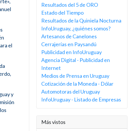
rte»,
Resultados del 5 de ORO
anuel
Estado del Tiempo
Resultados de la Quiniela Nocturna
InfoUruguay, ¿quiénes somos?
os
Artesanos de Canelones
én
Cerrajerías en Paysandú
ara el
Publicidad en InfoUruguay
Agencia Digital - Publicidad en
ada
Internet
uerdo,
Medios de Prensa en Uruguay
Cotización de la Moneda - Dólar
Automotoras del Uruguay
uguay y
InfoUruguay - Listado de Empresas
omisión
los
Más vistos