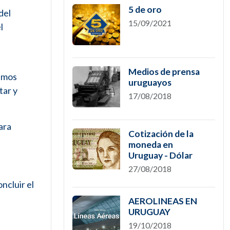
5 de oro
del
15/09/2021
l
Medios de prensa
ismos
uruguayos
tar y
17/08/2018
ara
Cotización de la
moneda en
Uruguay - Dólar
27/08/2018
ncluir el
AEROLINEAS EN
URUGUAY
19/10/2018