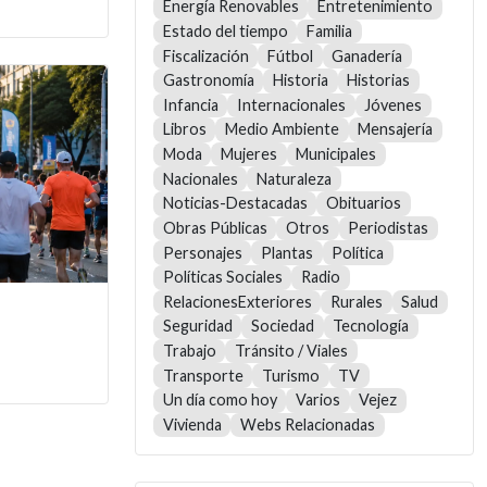
Energía Renovables
Entretenimiento
Estado del tiempo
Familia
Fiscalización
Fútbol
Ganadería
Gastronomía
Historia
Historias
Infancia
Internacionales
Jóvenes
Libros
Medio Ambiente
Mensajería
Moda
Mujeres
Municipales
Nacionales
Naturaleza
Noticias-Destacadas
Obituarios
Obras Públicas
Otros
Periodistas
Personajes
Plantas
Política
Políticas Sociales
Radio
RelacionesExteriores
Rurales
Salud
Seguridad
Sociedad
Tecnología
Trabajo
Tránsito / Viales
Transporte
Turismo
TV
Un día como hoy
Varios
Vejez
Vivienda
Webs Relacionadas