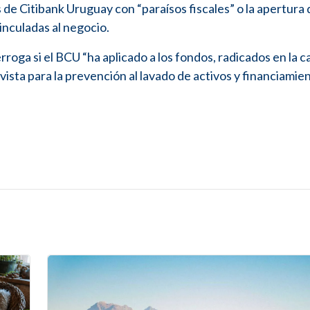
e Citibank Uruguay con “paraísos fiscales” o la apertura 
nculadas al negocio.
roga si el BCU “ha aplicado a los fondos, radicados en la c
ista para la prevención al lavado de activos y financiamien