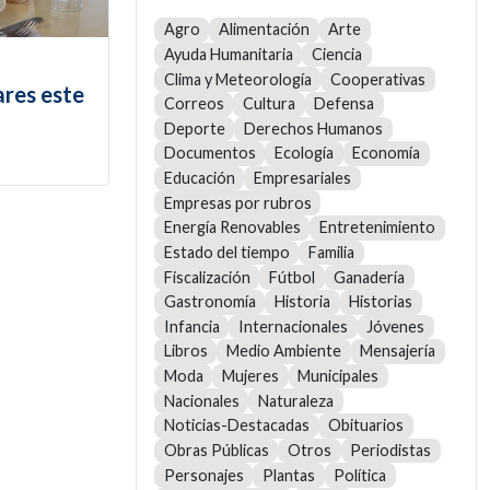
Agro
Alimentación
Arte
Ayuda Humanitaria
Ciencia
Clima y Meteorología
Cooperativas
ares este
Correos
Cultura
Defensa
Deporte
Derechos Humanos
Documentos
Ecología
Economía
Educación
Empresariales
Empresas por rubros
Energía Renovables
Entretenimiento
Estado del tiempo
Familia
Fiscalización
Fútbol
Ganadería
Gastronomía
Historia
Historias
Infancia
Internacionales
Jóvenes
Libros
Medio Ambiente
Mensajería
Moda
Mujeres
Municipales
Nacionales
Naturaleza
Noticias-Destacadas
Obituarios
Obras Públicas
Otros
Periodistas
Personajes
Plantas
Política