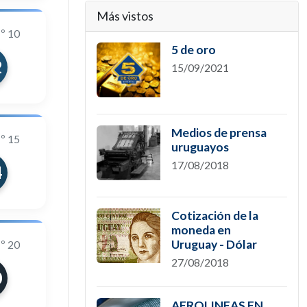
Más vistos
º 10
5 de oro
2
15/09/2021
Medios de prensa
º 15
uruguayos
17/08/2018
4
Cotización de la
moneda en
Uruguay - Dólar
º 20
27/08/2018
0
AEROLINEAS EN