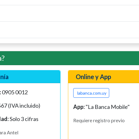
a?
nía
Online y App
:
0905 0012
labanca.com.uy
67 (IVA incluido)
App:
"La Banca Mobile"
ad:
Solo 3 cifras
Requiere registro previo
ara Antel