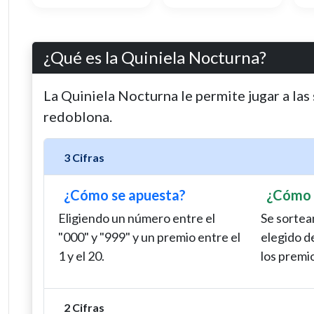
¿Qué es la Quiniela Nocturna?
La Quiniela Nocturna le permite jugar a las s
redoblona.
3 Cifras
¿Cómo se apuesta?
¿Cómo 
Eligiendo un número entre el
Se sortea
"000" y "999" y un premio entre el
elegido d
1 y el 20.
los premi
2 Cifras