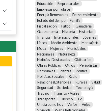
Educación
Empresariales
Empresas por rubros
Energía Renovables
Entretenimiento
Estado del tiempo
Familia
Fiscalización
Fútbol
Ganadería
Gastronomía
Historia
Historias
Infancia
Internacionales
Jóvenes
Libros
Medio Ambiente
Mensajería
Moda
Mujeres
Municipales
Nacionales
Naturaleza
Noticias-Destacadas
Obituarios
Obras Públicas
Otros
Periodistas
Personajes
Plantas
Política
Políticas Sociales
Radio
RelacionesExteriores
Rurales
Salud
Seguridad
Sociedad
Tecnología
Trabajo
Tránsito / Viales
Transporte
Turismo
TV
Un día como hoy
Varios
Vejez
Vivienda
Webs Relacionadas