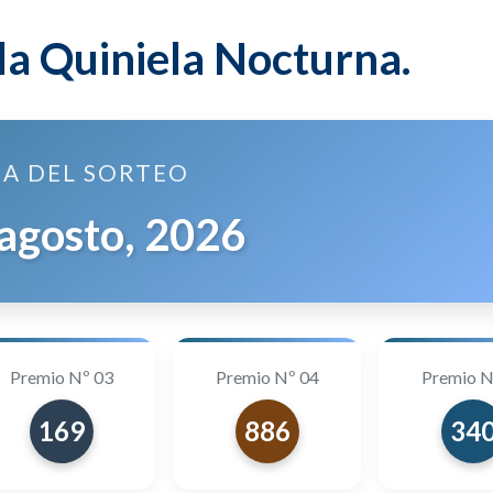
la Quiniela Nocturna.
A DEL SORTEO
 agosto, 2026
Premio Nº 03
Premio Nº 04
Premio N
169
886
34