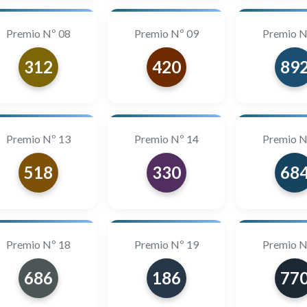
Premio Nº 08
Premio Nº 09
Premio N
312
420
89
Premio Nº 13
Premio Nº 14
Premio N
518
330
68
Premio Nº 18
Premio Nº 19
Premio N
686
186
77