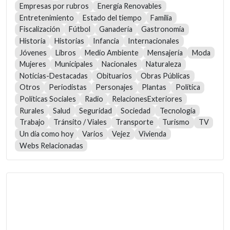
Empresas por rubros
Energía Renovables
Entretenimiento
Estado del tiempo
Familia
Fiscalización
Fútbol
Ganadería
Gastronomía
Historia
Historias
Infancia
Internacionales
Jóvenes
Libros
Medio Ambiente
Mensajería
Moda
Mujeres
Municipales
Nacionales
Naturaleza
Noticias-Destacadas
Obituarios
Obras Públicas
Otros
Periodistas
Personajes
Plantas
Política
Políticas Sociales
Radio
RelacionesExteriores
Rurales
Salud
Seguridad
Sociedad
Tecnología
Trabajo
Tránsito / Viales
Transporte
Turismo
TV
Un día como hoy
Varios
Vejez
Vivienda
Webs Relacionadas