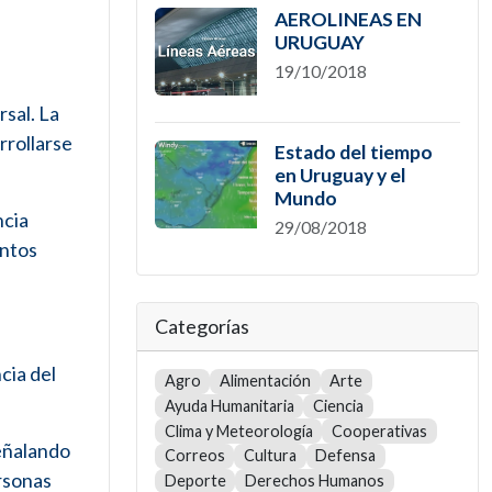
AEROLINEAS EN
URUGUAY
19/10/2018
sal. La
rrollarse
Estado del tiempo
en Uruguay y el
Mundo
ncia
29/08/2018
untos
Categorías
cia del
Agro
Alimentación
Arte
Ayuda Humanitaria
Ciencia
Clima y Meteorología
Cooperativas
eñalando
Correos
Cultura
Defensa
rsonas
Deporte
Derechos Humanos