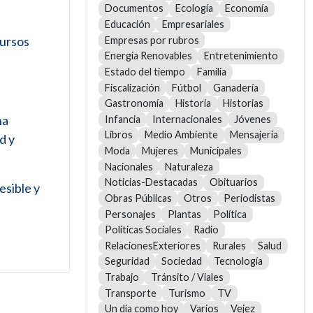
Documentos
Ecología
Economía
Educación
Empresariales
cursos
Empresas por rubros
Energía Renovables
Entretenimiento
Estado del tiempo
Familia
Fiscalización
Fútbol
Ganadería
Gastronomía
Historia
Historias
na
Infancia
Internacionales
Jóvenes
Libros
Medio Ambiente
Mensajería
d y
Moda
Mujeres
Municipales
Nacionales
Naturaleza
Noticias-Destacadas
Obituarios
esible y
Obras Públicas
Otros
Periodistas
Personajes
Plantas
Política
Políticas Sociales
Radio
RelacionesExteriores
Rurales
Salud
Seguridad
Sociedad
Tecnología
Trabajo
Tránsito / Viales
Transporte
Turismo
TV
Un día como hoy
Varios
Vejez