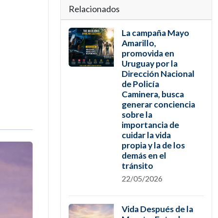
Relacionados
La campaña Mayo
Amarillo,
promovida en
Uruguay por la
Dirección Nacional
de Policía
Caminera, busca
generar conciencia
sobre la
importancia de
cuidar la vida
propia y la de los
demás en el
tránsito
22/05/2026
Vida Después de la