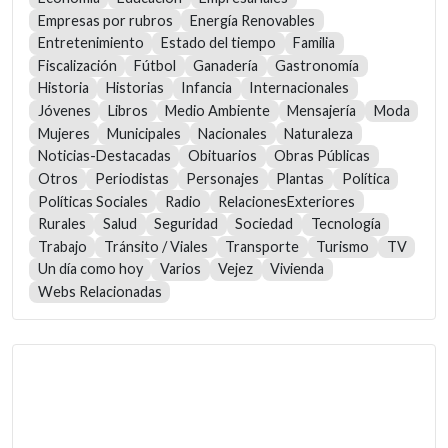
Empresas por rubros
Energía Renovables
Entretenimiento
Estado del tiempo
Familia
Fiscalización
Fútbol
Ganadería
Gastronomía
Historia
Historias
Infancia
Internacionales
Jóvenes
Libros
Medio Ambiente
Mensajería
Moda
Mujeres
Municipales
Nacionales
Naturaleza
Noticias-Destacadas
Obituarios
Obras Públicas
Otros
Periodistas
Personajes
Plantas
Política
Políticas Sociales
Radio
RelacionesExteriores
Rurales
Salud
Seguridad
Sociedad
Tecnología
Trabajo
Tránsito / Viales
Transporte
Turismo
TV
Un día como hoy
Varios
Vejez
Vivienda
Webs Relacionadas