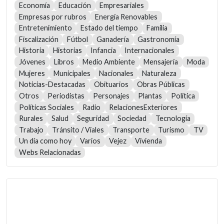
Economía
Educación
Empresariales
Empresas por rubros
Energía Renovables
Entretenimiento
Estado del tiempo
Familia
Fiscalización
Fútbol
Ganadería
Gastronomía
Historia
Historias
Infancia
Internacionales
Jóvenes
Libros
Medio Ambiente
Mensajería
Moda
Mujeres
Municipales
Nacionales
Naturaleza
Noticias-Destacadas
Obituarios
Obras Públicas
Otros
Periodistas
Personajes
Plantas
Política
Políticas Sociales
Radio
RelacionesExteriores
Rurales
Salud
Seguridad
Sociedad
Tecnología
Trabajo
Tránsito / Viales
Transporte
Turismo
TV
Un día como hoy
Varios
Vejez
Vivienda
Webs Relacionadas