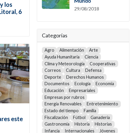
Mundo
y los
29/08/2018
itoral, 6
Categorías
Agro
Alimentación
Arte
Ayuda Humanitaria
Ciencia
Clima y Meteorología
Cooperativas
Correos
Cultura
Defensa
Deporte
Derechos Humanos
Documentos
Ecología
Economía
Educación
Empresariales
Empresas por rubros
Energía Renovables
Entretenimiento
Estado del tiempo
Familia
Fiscalización
Fútbol
Ganadería
ares este
Gastronomía
Historia
Historias
Infancia
Internacionales
Jóvenes