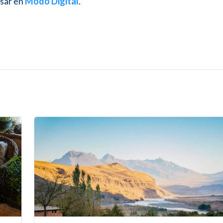
esar en
Modo Digital
.