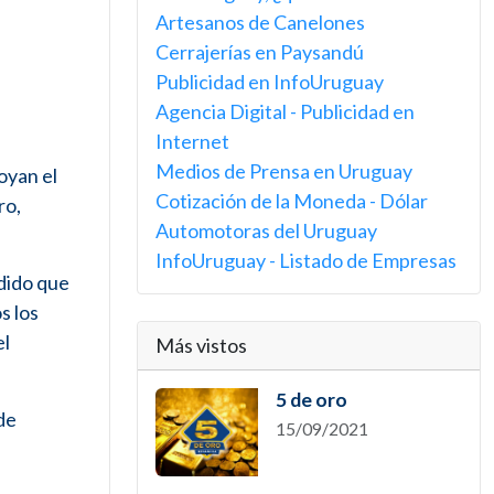
Artesanos de Canelones
Cerrajerías en Paysandú
Publicidad en InfoUruguay
Agencia Digital - Publicidad en
Internet
Medios de Prensa en Uruguay
oyan el
Cotización de la Moneda - Dólar
ro,
Automotoras del Uruguay
InfoUruguay - Listado de Empresas
ndido que
s los
el
Más vistos
5 de oro
de
15/09/2021