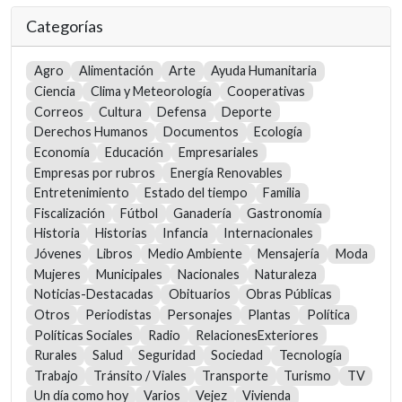
Categorías
Agro
Alimentación
Arte
Ayuda Humanitaria
Ciencia
Clima y Meteorología
Cooperativas
Correos
Cultura
Defensa
Deporte
Derechos Humanos
Documentos
Ecología
Economía
Educación
Empresariales
Empresas por rubros
Energía Renovables
Entretenimiento
Estado del tiempo
Familia
Fiscalización
Fútbol
Ganadería
Gastronomía
Historia
Historias
Infancia
Internacionales
Jóvenes
Libros
Medio Ambiente
Mensajería
Moda
Mujeres
Municipales
Nacionales
Naturaleza
Noticias-Destacadas
Obituarios
Obras Públicas
Otros
Periodistas
Personajes
Plantas
Política
Políticas Sociales
Radio
RelacionesExteriores
Rurales
Salud
Seguridad
Sociedad
Tecnología
Trabajo
Tránsito / Viales
Transporte
Turismo
TV
Un día como hoy
Varios
Vejez
Vivienda