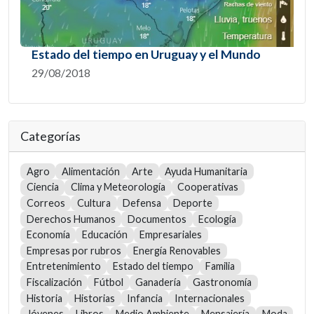
Estado del tiempo en Uruguay y el Mundo
29/08/2018
Categorías
Agro
Alimentación
Arte
Ayuda Humanitaria
Ciencia
Clima y Meteorología
Cooperativas
Correos
Cultura
Defensa
Deporte
Derechos Humanos
Documentos
Ecología
Economía
Educación
Empresariales
Empresas por rubros
Energía Renovables
Entretenimiento
Estado del tiempo
Familia
Fiscalización
Fútbol
Ganadería
Gastronomía
Historia
Historias
Infancia
Internacionales
Jóvenes
Libros
Medio Ambiente
Mensajería
Moda