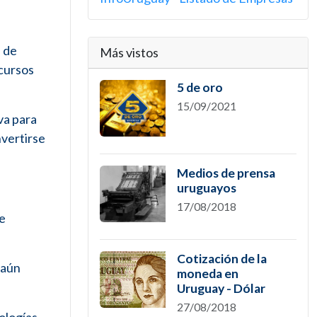
s de
Más vistos
ecursos
5 de oro
15/09/2021
va para
nvertirse
Medios de prensa
uruguayos
17/08/2018
e
Cotización de la
 aún
moneda en
Uruguay - Dólar
27/08/2018