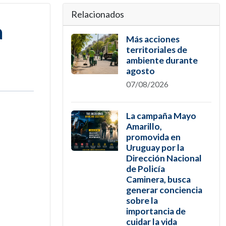
Relacionados
a
Más acciones
territoriales de
ambiente durante
agosto
07/08/2026
La campaña Mayo
Amarillo,
promovida en
Uruguay por la
Dirección Nacional
de Policía
Caminera, busca
generar conciencia
sobre la
importancia de
cuidar la vida