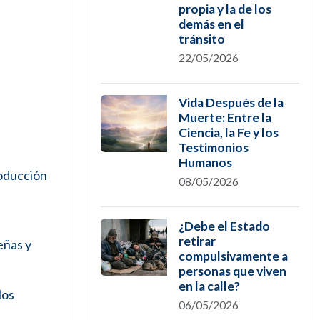
propia y la de los
demás en el
tránsito
22/05/2026
Vida Después de la
Muerte: Entre la
Ciencia, la Fe y los
Testimonios
Humanos
roducción
08/05/2026
e
¿Debe el Estado
retirar
eñas y
compulsivamente a
personas que viven
en la calle?
los
06/05/2026