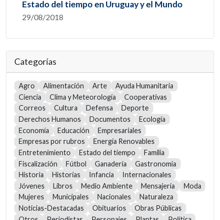
Estado del tiempo en Uruguay y el Mundo
29/08/2018
Categorías
Agro
Alimentación
Arte
Ayuda Humanitaria
Ciencia
Clima y Meteorología
Cooperativas
Correos
Cultura
Defensa
Deporte
Derechos Humanos
Documentos
Ecología
Economía
Educación
Empresariales
Empresas por rubros
Energía Renovables
Entretenimiento
Estado del tiempo
Familia
Fiscalización
Fútbol
Ganadería
Gastronomía
Historia
Historias
Infancia
Internacionales
Jóvenes
Libros
Medio Ambiente
Mensajería
Moda
Mujeres
Municipales
Nacionales
Naturaleza
Noticias-Destacadas
Obituarios
Obras Públicas
Otros
Periodistas
Personajes
Plantas
Política