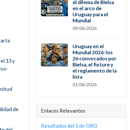
el dilema de Bielsa
en el arco de
Uruguay para el
Mundial
09/06/2026
carta
Uruguay en el
Mundial 2026: los
26 convocados por
el 13 y
Bielsa, el fixture y
eso-
el reglamento de la
lista
01/06/2026
gnitud
ilidad de
Enlaces Relevantes
Resultados del 5 de ORO
te del