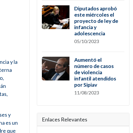
Diputados aprobó
este miércoles el
proyecto de ley de
infancia y
adolescencia
05/10/2023
Aumentó el
ncia y la
número de casos
terna
de violencia
o,
infantil atendidos
por Sipiav
rán
11/08/2023
tas,
ses y
Enlaces Relevantes
na es un
dre que