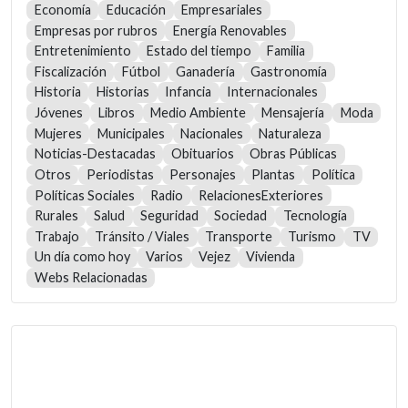
Economía
Educación
Empresariales
Empresas por rubros
Energía Renovables
Entretenimiento
Estado del tiempo
Familia
Fiscalización
Fútbol
Ganadería
Gastronomía
Historia
Historias
Infancia
Internacionales
Jóvenes
Libros
Medio Ambiente
Mensajería
Moda
Mujeres
Municipales
Nacionales
Naturaleza
Noticias-Destacadas
Obituarios
Obras Públicas
Otros
Periodistas
Personajes
Plantas
Política
Políticas Sociales
Radio
RelacionesExteriores
Rurales
Salud
Seguridad
Sociedad
Tecnología
Trabajo
Tránsito / Viales
Transporte
Turismo
TV
Un día como hoy
Varios
Vejez
Vivienda
Webs Relacionadas