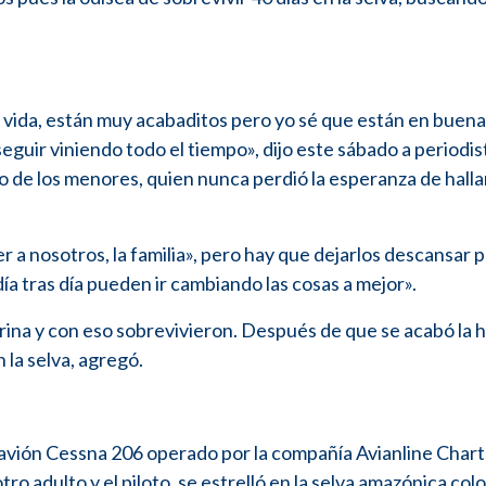
en vida, están muy acabaditos pero yo sé que están en buen
 seguir viniendo todo el tiempo», dijo este sábado a periodist
o de los menores, quien nunca perdió la esperanza de halla
r a nosotros, la familia», pero hay que dejarlos descansar 
a tras día pueden ir cambiando las cosas a mejor».
rina y con eso sobrevivieron. Después de que se acabó la 
la selva, agregó.
 avión Cessna 206 operado por la compañía Avianline Chart
tro adulto y el piloto, se estrelló en la selva amazónica co