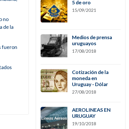
5 de oro
15/09/2021
ro no
a de la
Medios de prensa
uruguayos
os fueron
17/08/2018
itados
Cotización de la
moneda en
Uruguay - Dólar
27/08/2018
AEROLINEAS EN
URUGUAY
19/10/2018