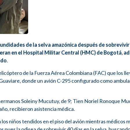
fundidades de la selva amazónica después de sobrevivir
peran en el Hospital Militar Central (HMC) de Bogotá, a
ado
.
elicóptero de la Fuerza Aérea Colombiana (FAC) que los lle
l Guaviare, donde un avión C-295 configurado como ambula
us hermanos Soleiny Mucutuy, de 9; Tien Noriel Ronoque Mu
ño, recibieron asistencia médica.
a los niños tendidos en el piso del avión mientras médicos m
os pues la odisea de sobrevivir 40 días en la selva, buscand