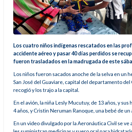
Los cuatro niños indígenas rescatados en las pro
accidente aéreo y pasar 40 días perdidos se recu
fueron trasladados en la madrugada de este sáb
Los niños fueron sacados anoche de la selva en un h
San José del Guaviare, capital del departamento de
recogió y los trajo a la capital.
En el avión, la niña Lesly Mucutuy, de 13 años, y s
4 años, y Cristin Neruman Ranoque, una bebé de un a
En un video divulgado por la Aeronáutica Civil se ve 
les suministran medicinas y suero oral para hidratarl