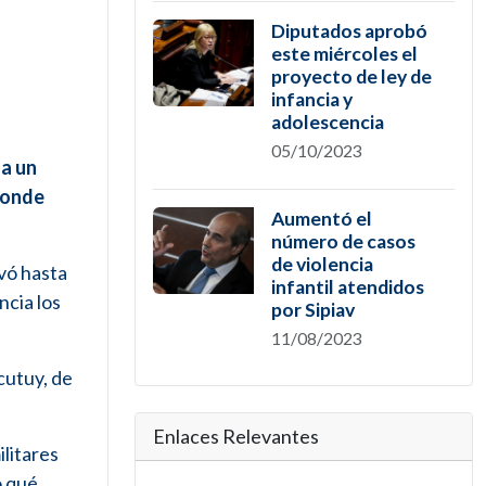
Diputados aprobó
este miércoles el
proyecto de ley de
infancia y
adolescencia
05/10/2023
 a un
donde
Aumentó el
número de casos
de violencia
vó hasta
infantil atendidos
ncia los
por Sipiav
11/08/2023
cutuy, de
Enlaces Relevantes
ilitares
o qué