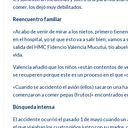
comer, los dejó muy debilitados.
Reencuentro familiar
«Acabo de venir de mirar a los nietos, primero tien
en el hospital, yo sé que esto va a salir bien, vamos a
salida del HMC Fidencio Valencia Mucutui, tío abuel
vida.
Valencia añadió que los niños «están contentos de ve
se recuperen porque este es un proceso en el que «dí
«Cuando se accidentó el avión (ellos) sacaron una ha
comenzaron a comer pepas (frutos)» encontrados en 
Búsqueda intensa
El accidente ocurrió el pasado 1 de mayo cuando un
el que viajaban los cuatro niños junto con su madre, o