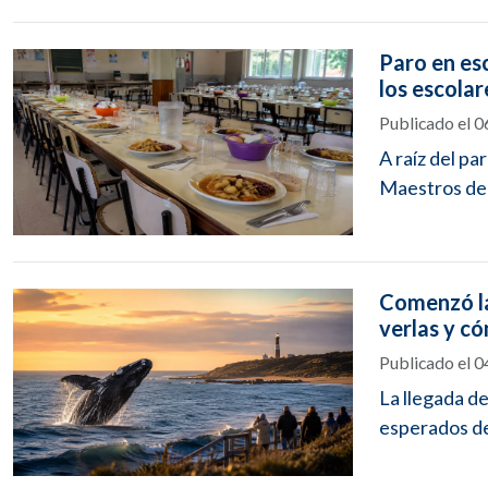
Paro en es
los escolar
Publicado el 
A raíz del p
Maestros del
Comenzó la
verlas y c
Publicado el 
La llegada de
esperados del