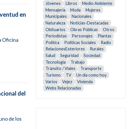
Jóvenes
Libros
Medio Ambiente
Mensajería
Moda
Mujeres
uventud en
Municipales
Nacionales
Naturaleza
Noticias-Destacadas
Obituarios
Obras Públicas
Otros
Periodistas
Personajes
Plantas
a Oficina
Política
Políticas Sociales
Radio
RelacionesExteriores
Rurales
Salud
Seguridad
Sociedad
Tecnología
Trabajo
Tránsito / Viales
Transporte
Turismo
TV
Un día como hoy
Varios
Vejez
Vivienda
Webs Relacionadas
acional del
uno de los