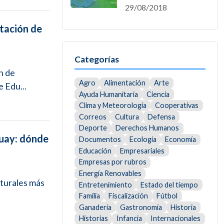
29/08/2018
ntación de
Categorías
n de
Agro
Alimentación
Arte
 Edu...
Ayuda Humanitaria
Ciencia
Clima y Meteorología
Cooperativas
Correos
Cultura
Defensa
Deporte
Derechos Humanos
uay: dónde
Documentos
Ecología
Economía
Educación
Empresariales
Empresas por rubros
Energía Renovables
aturales más
Entretenimiento
Estado del tiempo
Familia
Fiscalización
Fútbol
Ganadería
Gastronomía
Historia
Historias
Infancia
Internacionales